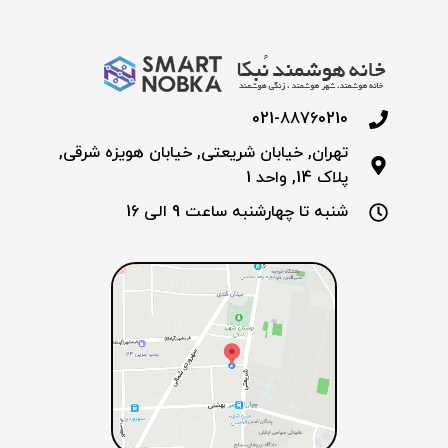
021-88760210
تهران, خیابان شریعتی, خیابان هویزه شرقی,
پلاک 14, واحد 1
شنبه تا چهارشنبه ساعت 9 الی 16