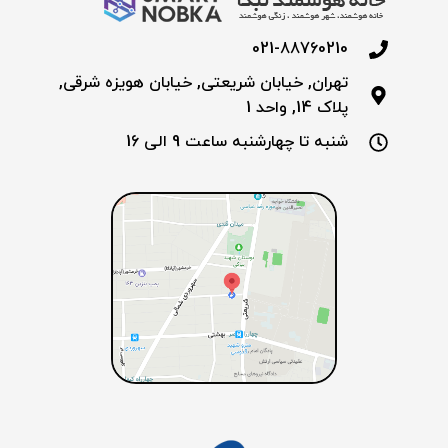
021-88760210
تهران, خیابان شریعتی, خیابان هویزه شرقی,
پلاک 14, واحد 1
شنبه تا چهارشنبه ساعت 9 الی 16