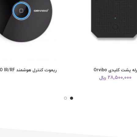
رله پشت کلیدی Orvibo
ریموت کنترل هوشمند ORVIBO IR/RF
28,500,000
﷼