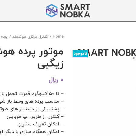
Home
کنترل مرکزی هوشمند
پرده
ناموجود
زیگبی
0
﷼
– تا 50 کیلوگرم قدرت تحمل بار
– مناسب پرده های وسط باز شو و
– پشتیبانی از دستیار های صوت
– کنترل از طریق اپ موبایلی
– امکان تعریف سناریو
– امگان همگام سازی با دیگر ا