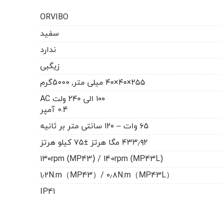
ORVIBO
سفید
ندارد
زیگبی
۲۵۵×۴۰×۴۰ میلی متر, 5000گرم
۱۰۰ الی ۲۴۰ ولت AC
0.4 آمپر
۶۵ وات – ۱۲۰ سانتی متر بر ثانیه
۴۳۳٫۹۲ مگا هرتز ±۷۵ کیلو هرتز
۱۳۰rpm (MP43) / 140rpm (MP43L)
۱٫۲N.m（MP43）/ ۰٫۸N.m（MP43L）
IP41