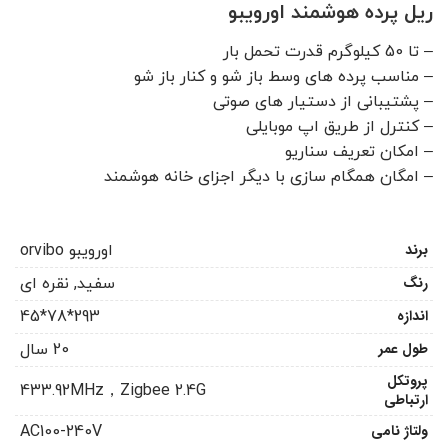
ریل پرده هوشمند اورویبو
– تا 50 کیلوگرم قدرت تحمل بار
– مناسب پرده های وسط باز شو و کنار باز شو
– پشتیبانی از دستیار های صوتی
– کنترل از طریق اپ موبایلی
– امکان تعریف سناریو
– امگان همگام سازی با دیگر اجزای خانه هوشمند
برند
اورویبو orvibo
رنگ
سفید, نقره ای
اندازه
293*78*45
طول عمر
20 سال
پروتکل
433.92MHz，Zigbee 2.4G
ارتباطی
ولتاژ نامی
AC100-240V