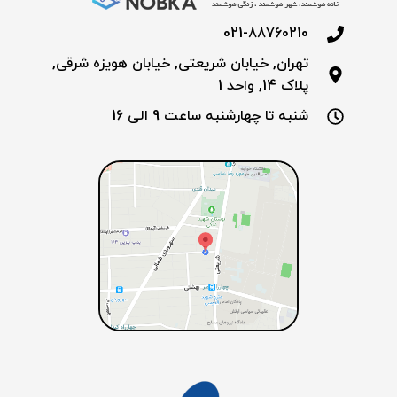
021-88760210
تهران, خیابان شریعتی, خیابان هویزه شرقی,
پلاک 14, واحد 1
شنبه تا چهارشنبه ساعت 9 الی 16