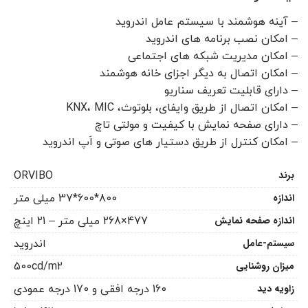
– آینه هوشمند با سیستم عامل اندروید
– امکان نصب برنامه های اندروید
– امکان مدیریت شبکه های اجتماعی
– امکان اتصال به دیگر اجزای خانه هوشمند
– دارای قابلیت تعریف سناریو
– امکان اتصال از طریق وایفای، بلوتوث، KNX، MIC
– دارای صفحه نمایش با کیفیت و مولتی تاچ
– امکان کنترل از طریق دستیار های صوتی و اَپ اندروید
برند
ORVIBO
اندازه
800*600*37 میلی متر
اندازه صفحه نمایش
477×268 میلی متر – 21 اینچ
سیستم-عامل
اندروید
میزان روشنایی
500cd/m2
زاویه دید
160 درجه افقی و 170 درجه عمودی