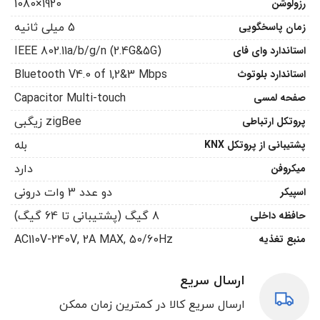
رزولوشن
1920×1080
زمان پاسخگویی
5 میلی ثانیه
استاندارد وای فای
IEEE 802.11a/b/g/n (2.4G&5G)
استاندارد بلوتوث
Bluetooth V4.0 of 1,2&3 Mbps
صفحه لمسی
Capacitor Multi-touch
پروتکل ارتباطی
zigBee زیگبی
پشتیبانی از پروتکل KNX
بله
میکروفن
دارد
اسپیکر
دو عدد 3 وات درونی
حافظه داخلی
8 گیگ (پشتیبانی تا 64 گیگ)
منبع تغذیه
AC110V-240V, 2A MAX, 50/60Hz
ارسال سریع
ارسال سریع کالا در کمترین زمان ممکن