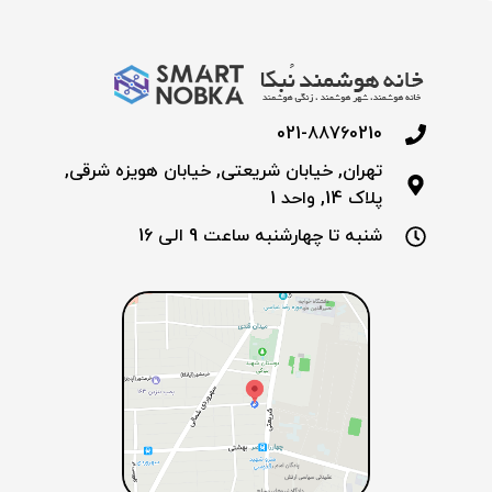
021-88760210
تهران, خیابان شریعتی, خیابان هویزه شرقی,
پلاک 14, واحد 1
شنبه تا چهارشنبه ساعت 9 الی 16