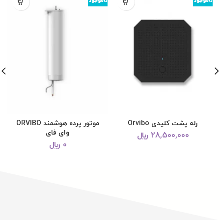
ناموجود
ناموجود
ن
رله پشت کلیدی Orvibo
موتور پرده هوشمند ORVIBO
وای فای
28,500,000
﷼
0
﷼