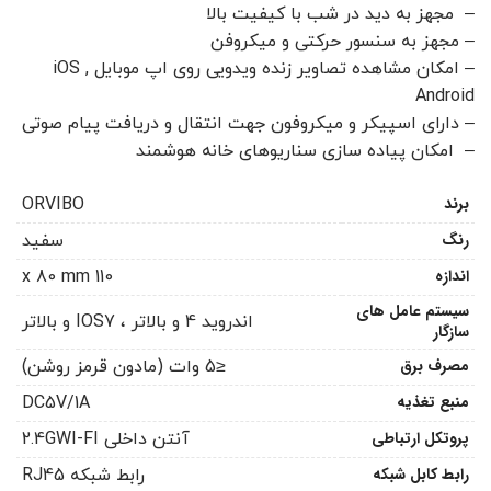
– مجهز به دید در شب با کیفیت بالا
– مجهز به سنسور حرکتی و میکروفن
– امکان مشاهده تصاویر زنده ویدویی روی اپ موبایل iOS ,
Android
– دارای اسپیکر و میکروفون جهت انتقال و دریافت پیام صوتی
– امکان پیاده سازی سناریوهای خانه هوشمند
برند
ORVIBO
رنگ
سفید
اندازه
110 x 80 mm
سیستم عامل های
اندروید 4 و بالاتر ، IOS7 و بالاتر
سازگار
مصرف برق
≤5 وات (مادون قرمز روشن)
منبع تغذیه
DC5V/1A
پروتکل ارتباطی
آنتن داخلی 2.4GWI-FI
رابط کابل شبکه
رابط شبکه RJ45