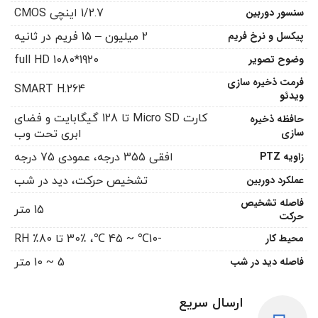
سنسور دوربین
1/2.7 اینچی CMOS
پیکسل و نرخ فریم
2 میلیون – 15 فریم در ثانیه
وضوح تصویر
1920*1080 full HD
فرمت ذخیره سازی
SMART H.264
ویدئو
کارت Micro SD تا 128 گیگابایت و فضای
حافظه ذخیره
سازی
ابری تحت وب
زاویه PTZ
افقی 355 درجه، عمودی 75 درجه
عملکرد دوربین
تشخیص حرکت، دید در شب
فاصله تشخیص
15 متر
حرکت
محیط کار
-10℃ ~ 45 ℃، 30٪ تا 80٪ RH
فاصله دید در شب
5 ~ 10 متر
ارسال سریع