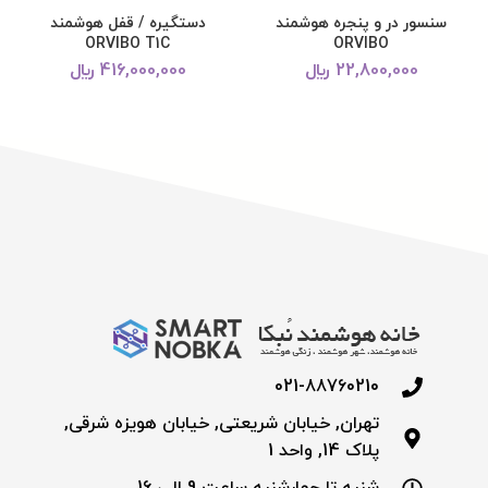
سنسور در و پنجره هوشمند
دستگیره / قفل هوشمند
ORVIBO T1C
ORVIBO
22,800,000
﷼
416,000,000
﷼
021-88760210
تهران, خیابان شریعتی, خیابان هویزه شرقی,
پلاک 14, واحد 1