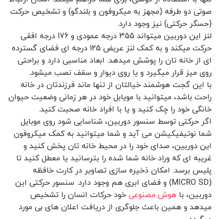
صوتی دو طرفه (مجهز به میکروفون و بلندگو) و تشخیص حرکت
(حسگر حرکتی) نیز وجود دارد.
لنز این دوربین میتواند 355 درجه عمودی و 176 درجه افقی
حرکت میکند و به کمک لنز عریض 125 درجه ای فضای گسترده
ای از خانه تان را پوشش میدهد. ابعاد مناسبی دارد و براحتی
روی میز قرار میگیرد و یا روی دیوار و سقف نصب میشود.
با این گجت هوشمند خیالتان از تنها ماند فرزندتان در خانه
راحت باشد، میتوانید با مویابل خود در هر زمانی وضعیت حیوان
خانگی خود را چک کنید و یا با افراد خانه صحبت کنید.
اگر حرکتی توسط سنسور دوربین، شناسایی شود روی موبایل
شما نوتیفیکیشن می آید و شما میتوانید به کمک میکروفون
این دوربین، صدای خود را در محیط خانه تان پخش کنید و
غریبه ای که وراد خانه شما شده را بترسانید یا معطل کنید تا
پلیس برسد. امکان ذخیره سازی تصاویر در کارت خافظه
(MICRO SD) و فضای ابری هم وجود دارد. سنسور حرکتی این
دوربین، با
هوش مصنوعی
خود حرکات انسان را تشخیص
میدهد و همین باعث جلوگری از دریافت اعلان های بی مورد